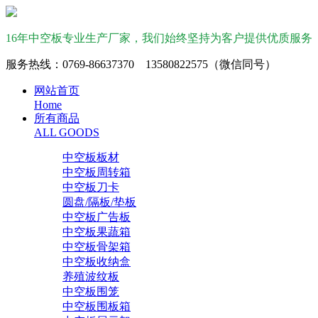
16年中空板专业生产厂家，我们始终坚持为客户提供优质服务
服务热线：0769-86637370 13580822575（微信同号）
网站首页
Home
所有商品
ALL GOODS
中空板板材
中空板周转箱
中空板刀卡
圆盘/隔板/垫板
中空板广告板
中空板果蔬箱
中空板骨架箱
中空板收纳盒
养殖波纹板
中空板围笼
中空板围板箱