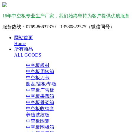
16年中空板专业生产厂家，我们始终坚持为客户提供优质服务
服务热线：0769-86637370 13580822575（微信同号）
网站首页
Home
所有商品
ALL GOODS
中空板板材
中空板周转箱
中空板刀卡
圆盘/隔板/垫板
中空板广告板
中空板果蔬箱
中空板骨架箱
中空板收纳盒
养殖波纹板
中空板围笼
中空板围板箱