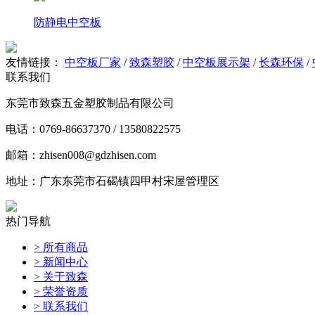
防静电中空板
友情链接：
中空板厂家
/
致森塑胶
/
中空板展示架
/
长森环保
/
联系我们
东莞市致森五金塑胶制品有限公司
电话：0769-86637370 / 13580822575
邮箱：zhisen008@gdzhisen.com
地址：广东东莞市石碣镇四甲村宋屋管理区
热门导航
> 所有商品
> 新闻中心
> 关于致森
> 荣誉资质
> 联系我们