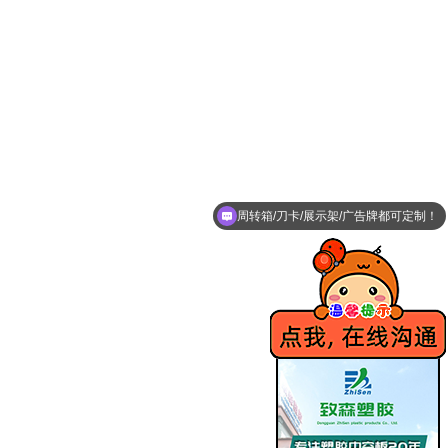
周转箱/刀卡/展示架/广告牌都可定制！
是装果蔬产品还是电子产品或五金汽配呢？