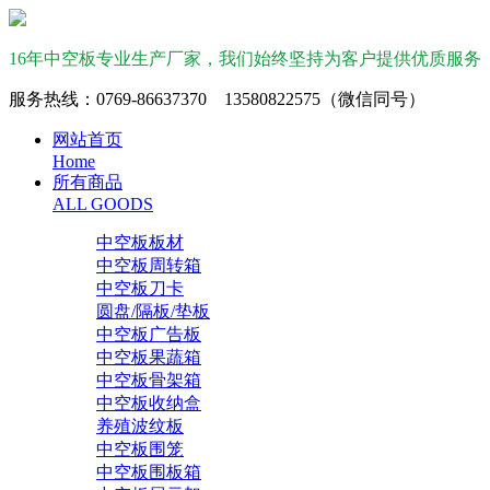
16年中空板专业生产厂家，我们始终坚持为客户提供优质服务
服务热线：0769-86637370 13580822575（微信同号）
网站首页
Home
所有商品
ALL GOODS
中空板板材
中空板周转箱
中空板刀卡
圆盘/隔板/垫板
中空板广告板
中空板果蔬箱
中空板骨架箱
中空板收纳盒
养殖波纹板
中空板围笼
中空板围板箱