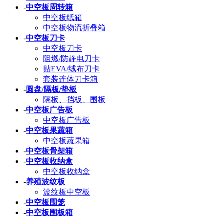
-
中空板周转箱
中空板纸箱
中空板物流折叠箱
-
中空板刀卡
中空板刀卡
阻燃/防静电刀卡
贴EVA/绒布刀卡
套装连体刀卡箱
-
圆盘/隔板/垫板
隔板、挡板、围板
-
中空板广告板
中空板广告板
-
中空板果蔬箱
中空板蔬果箱
-
中空板骨架箱
-
中空板收纳盒
中空板收纳盒
-
养殖波纹板
波纹板中空板
-
中空板围笼
-
中空板围板箱