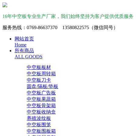
16年中空板专业生产厂家，我们始终坚持为客户提供优质服务
服务热线：0769-86637370 13580822575（微信同号）
网站首页
Home
所有商品
ALL GOODS
中空板板材
中空板周转箱
中空板刀卡
圆盘/隔板/垫板
中空板广告板
中空板果蔬箱
中空板骨架箱
中空板收纳盒
养殖波纹板
中空板围笼
中空板围板箱